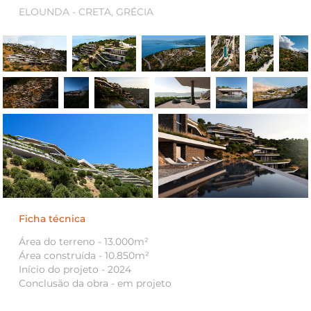
ELOUNDA - CRETA, GRÉCIA
Ficha técnica
Área do terreno - 13.000m²
Área construída - 10.850m²
Início do projeto - 2024
Conclusão da obra - em projeto