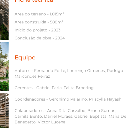
Ficha técnica
Área do terreno - 1.015m²
Área construída - 588m²
Início do projeto - 2023
Conclusão da obra - 2024
Equipe
Autores - Fernando Forte, Lourenço Gimenes, Rodrigo
Marcondes Ferraz
Gerentes -
Gabriel Faria, Talita Broering
Coordenadores - Geronimo Palarino, Priscylla Hayashi
Colaboradores -
Anna Rita Carvalho, Bruno Suman,
Camila Bento, Daniel Moraes, Gabriel Baptista, Maíra De
Benedetto, Victor Lucena