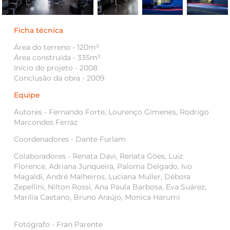
Ficha técnica
Área do terreno - 120m²
Área construída - 335m²
Início do projeto - 2008
Conclusão da obra - 2009
Equipe
Autores - Fernando Forte, Lourenço Gimenes, Rodrigo
Marcondes Ferraz
Coordenadores -
Dante Furlam
Colaboradores -
Renata Davi, Renata Góes, Luiz
Florence, Adriana Junqueira, Paloma Delgado, Ivo
Magaldi, André Malheiros, Luciana Muller, Débora
Zepellini, Nilton Rossi, Ana Paula Barbosa, Eva Suárez,
Marília Caetano, Bruno Araújo, Monica Harumi
Fotógrafo -
Fran Parente