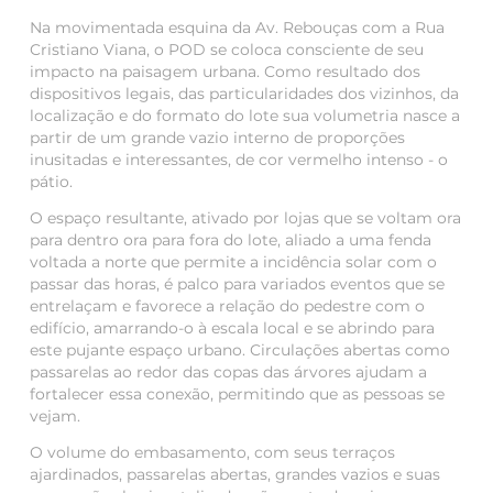
Na movimentada esquina da Av. Rebouças com a Rua
Cristiano Viana, o POD se coloca consciente de seu
impacto na paisagem urbana. Como resultado dos
dispositivos legais, das particularidades dos vizinho
s, da
localização e do formato do lote sua volumetria nasce a
partir de um grande vazio interno de proporções
inusitadas e interessantes, de cor vermelho intenso - o
pát
io.
O espaço resultante, ativado por lojas que se voltam ora
para dentro ora para fora do
lote, aliado a uma fenda
voltada a norte que permite a incidência solar com o
passar das horas, é palco para variados eventos que se
entrelaçam e favorece a relação do pedestre com o
edifício, amarrando-o à escala local e se abrindo para
este pujante espaço urbano. Circulações abertas como
passarelas ao redor das copas das árvores ajudam a
fortalecer essa conexão, permitindo que as pessoas se
vejam.
O volume do embasamento, com seus terraços
ajardinados, passarelas abertas, grandes vazios e suas