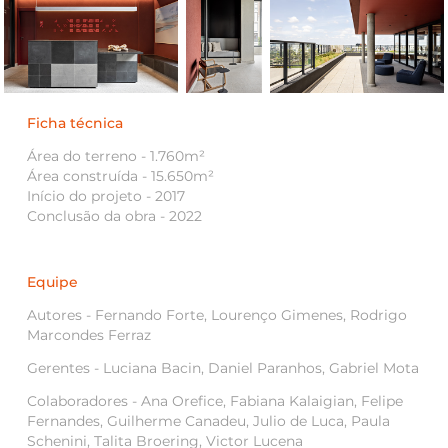
Ficha técnica
Área do terreno - 1.760m²
Área construída - 15.650m²
Início do projeto - 2017
Conclusão da obra - 2022
Equipe
Autores - Fernando Forte, Lourenço Gimenes, Rodrigo
Marcondes Ferraz
Gerentes -
Luciana Bacin, Daniel Paranhos, Gabriel Mota
Colaboradores -
Ana Orefice, Fabiana Kalaigian, Felipe
Fernandes, Guilherme Canadeu, Julio de Luca, Paula
Schenini, Talita Broering, Victor Lucena