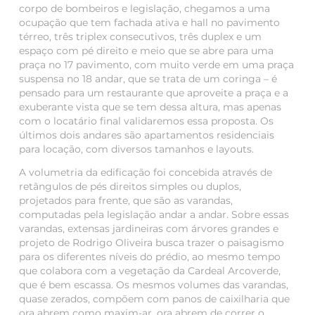
corpo de bombeiros e legislação, chegamos a uma
ocupação que tem fachada ativa e hall no pavimento
térreo, três triplex consecutivos, três duplex e um
espaço com pé direito e meio que se abre para uma
praça no 17 pavimento, com muito verde em uma praça
suspensa no 18 andar, que se trata de um coringa – é
pensado para um restaurante que aproveite a praça e a
exuberante vista que se tem dessa altura, mas apenas
com o locatário final validaremos essa proposta. Os
últimos dois andares são apartamentos residenciais
para locação, com diversos tamanhos e layouts.
A volumetria da edificação foi concebida através de
retângulos de pés direitos simples ou duplos,
projetados para frente, que são as varandas,
computadas pela legislação andar a andar. Sobre essas
varandas, extensas jardineiras com árvores grandes e
projeto de Rodrigo Oliveira busca trazer o paisagismo
para os diferentes níveis do prédio, ao mesmo tempo
que colabora com a vegetação da Cardeal Arcoverde,
que é bem escassa. Os mesmos volumes das varandas,
quase zerados, compõem com panos de caixilharia que
ora abrem como maxim-ar, ora abrem de correr o